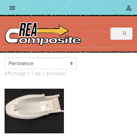


Affichage 1-1 de 1 article(s)