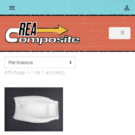


Affichage 1-1 de 1 article(s)