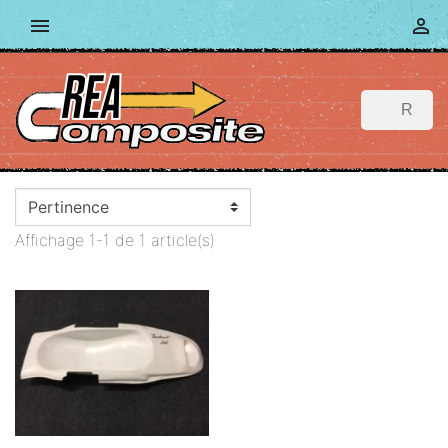


Affichage 1-1 de 1 article(s)