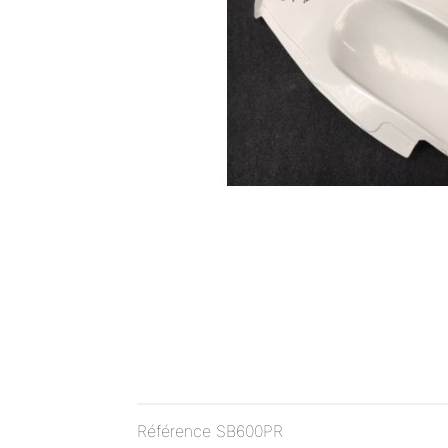
Référence
SB600PR