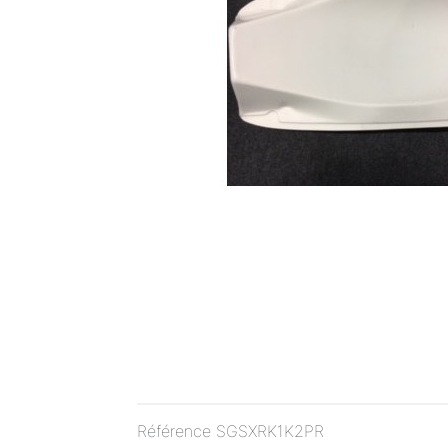
Référence
SGSXRK1K2PR