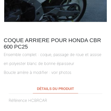
COQUE ARRIERE POUR HONDA CBR
600 PC25
Ensemble complet : coque, passage de roue et assise
en polyester blanc de bonne épaisseur
Boucle arrière à modifier : voir photos
DÉTAILS DU PRODUIT
Référence
HCBRCAR