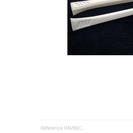
Référence
RAV6BC