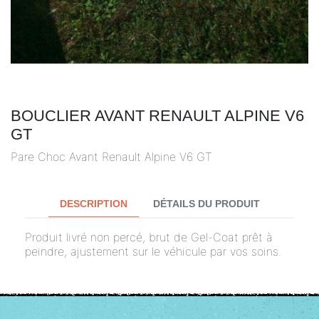
BOUCLIER AVANT RENAULT ALPINE V6
GT
Pare Choc Avant Renault Alpine V6 GT
DESCRIPTION
DÉTAILS DU PRODUIT
Produit livré non percé, brut de Gel-Coat prêt à
peindre, ajustement sur le véhicule par vos soins.