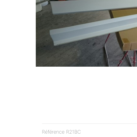
Référence
R21BC